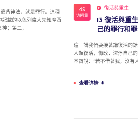
復活與重生
49
；違背律法，就是罪行。這種
访问量
中記載的以色列偉大先知摩西
13 復活與重
真神；第二，
己的罪行和罪性 
這一講我們要接著講復活的話
人類復活，悔改，潔淨自己的罪
基督說：“若不借著我，沒有人
+
查看详情