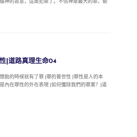
循神的旨意，這是犯罪了。不信神是最大的罪，褻
性|道路真理生命04
胎的時候就有了罪 |罪的普世性 |罪性是人的本
是內在罪性的外在表現 |如何懺除我們的罪業？|道