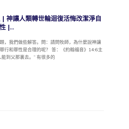
生 | 神讓人類轉世輪迴復活悔改潔淨自
|...
題，我們做些解答。問：請問牧師，為什麼說神讓
行和罪性是合理的呢？ 答：《約翰福音》14:6主
能到父那裏去。” 有很多的