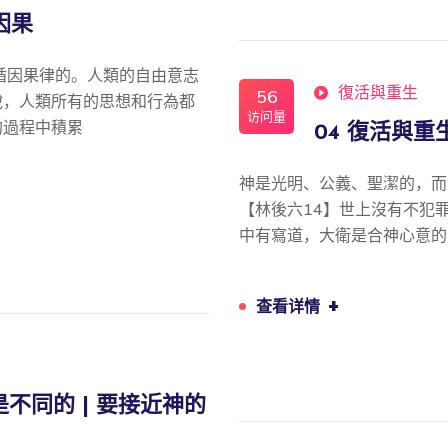
因果
循因果律的。人類的自由意志
復活與重生
56
說，人類所有的思想和行為都
访问量
的過程中積累
04 復活與重生
神是光明、公義、聖潔的，而
【林後六14】世上沒有不犯罪
中有寫道，大衛是合神心意的
+
查看详情
是不同的 | 要接近神的