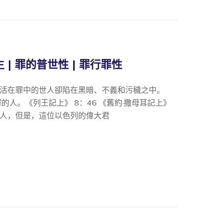
 | 罪的普世性 | 罪行罪性
活在罪中的世人卻陷在黑暗、不義和污穢之中。
的人。《列王記上》 8：46 《舊約·撒母耳記上》
人，但是，這位以色列的偉大君