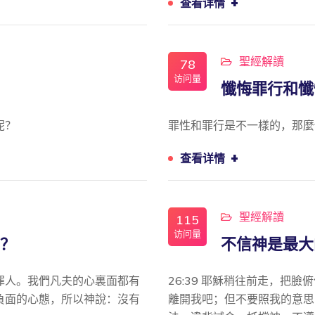
+
查看详情
聖經解讀
78
访问量
懺悔罪行和懺
呢？
罪性和罪行是不一樣的，那麼
+
查看详情
聖經解讀
115
访问量
？
不信神是最大
罪人。我們凡夫的心裏面都有
26:39 耶穌稍往前走，把
負面的心態，所以神說：沒有
離開我吧；但不要照我的意思