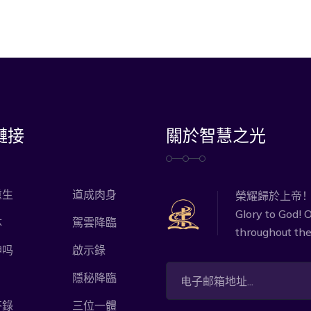
鏈接
關於智慧之光
重生
道成肉身
榮耀歸於上帝
Glory to God! O
体
駕雲降臨
throughout the
神吗
啟示錄
隱秘降臨
答錄
三位一體