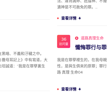
法、違背誡命、抵擋神、不遵
瀆神是不可赦免的罪。...
+
查看详情
道路真理生命
36
访问量
懺悔罪行与罪
在黑暗、不義和汙穢之中。
約·撒母耳記上》中有寫道，大
我是在罪孽裡生的，在我母親懷
也坦誠道：“我是在罪孽裏生
性，是與生俱來的原罪；罪行
路 真理 生命04
+
查看详情