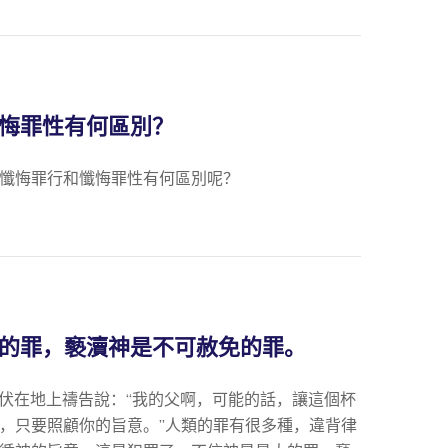
悔罪性有何區別？
懺悔罪行和懺悔罪性有何區別呢？
的罪，褻瀆神是不可赦免的罪。
臉俯伏在地上禱告說：“我的父啊，可能的話，讓這個杯
，只要照顧你的旨意。”人類的罪有很多種，違背律