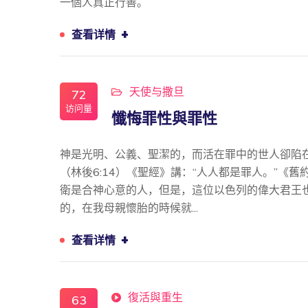
一個人真正行善。
+
查看详情
天使与撒旦
72
访问量
懺悔罪性與罪性
神是光明、公義、聖潔的，而活在罪中的世人卻陷
（林後6:14）《聖經》講：“人人都是罪人。”《舊
衛是合神心意的人，但是，這位以色列的偉大君王
的，在我母親懷胎的時候就...
+
查看详情
復活與重生
63