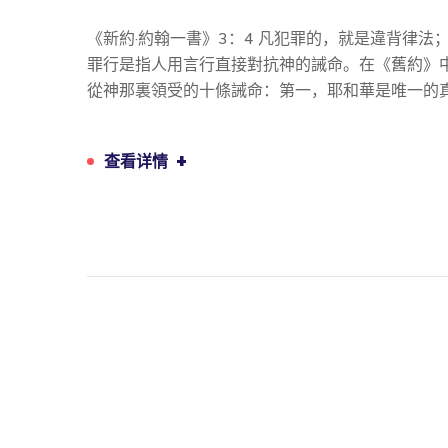
《新約·約翰一書》3：4 凡犯罪的，就是違背律法
罪行是指人用言行直接對抗神的誡命。在《舊約》
從神那裏領受的十條誡命：第一，耶和華是唯一的
+
查看详情